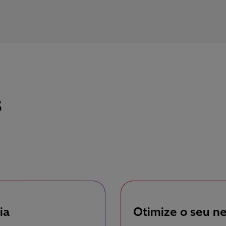
s
ia
Otimize o seu n