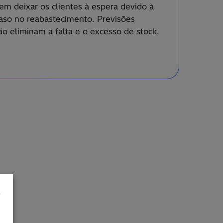
em deixar os clientes à espera devido à
raso no reabastecimento. Previsões
o eliminam a falta e o excesso de stock.
a