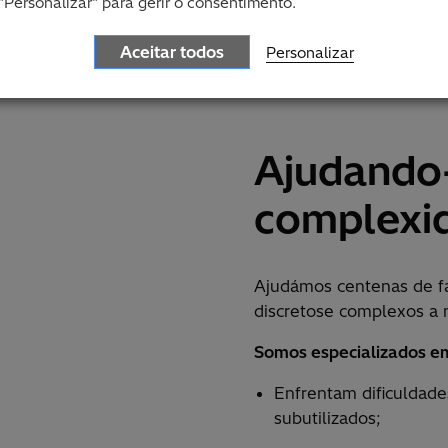
"Personalizar" para gerir o consentimento.
Aceitar todos
Personalizar
Ajudando-
complexi
Ajudámos centenas de f
discretose complexos a 
Somos especializados em
Enfrentam dificuldad
subutilizados;