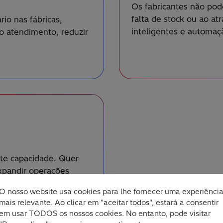
Os fabricantes não pod
falta de stock ou ao at
io nas fábricas,
inteligentes e automaçã
o atendimento, reduzir
rte capacidade. Quer
expandir operações
a produtividade e o
O nosso website usa cookies para lhe fornecer uma experiênci
mais relevante. Ao clicar em "aceitar todos", estará a consentir
em usar TODOS os nossos cookies. No entanto, pode visitar