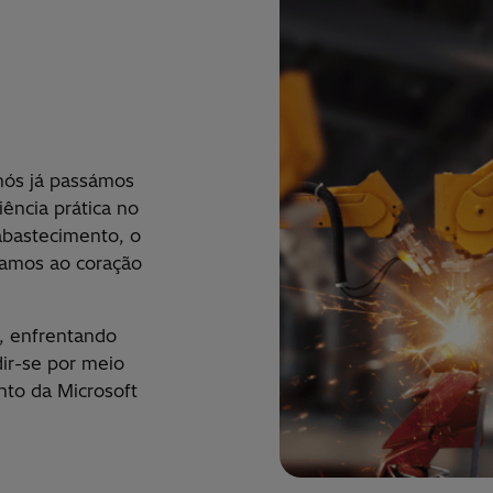
ós já passámos
ência prática no
 abastecimento, o
gamos ao coração
s, enfrentando
dir-se por meio
nto da Microsoft