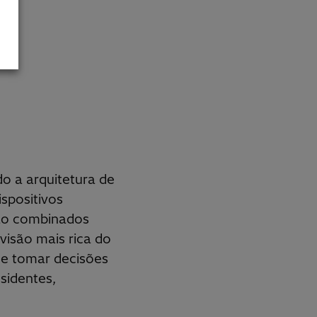
do a arquitetura de
spositivos
são combinados
visão mais rica do
te tomar decisões
sidentes,