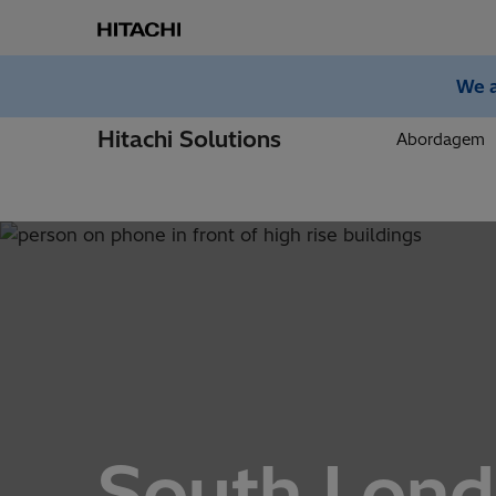
We a
Hitachi Solutions
Abordagem
South Lond