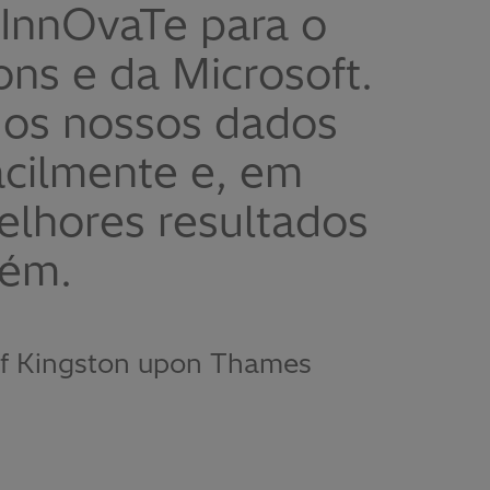
 InnOvaTe para o
ons e da Microsoft.
e os nossos dados
acilmente e, em
elhores resultados
lém.
 of Kingston upon Thames