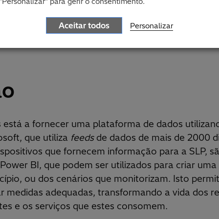
"Personalizar" para gerir o consentimento.
Aceitar todos
Personalizar
ão
s está a fornecer uma plataforma de dados utilizan
soft, que utiliza
feeds
de dados de mais de 2000 di
dispositivos que fornecem informação para a SLP, 
Power BI, que podem ser utilizados para criar uma 
ípio, ou dos cenários que monitorizam. Isto permi
r medidas adequadas, transformando a vida dos re
ntes e os serviços que estes consomem.