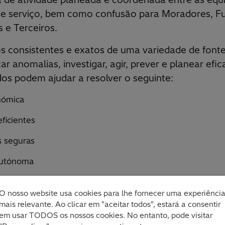
de serviço, bem como confusão para Moradores, Fu
 e Terceiros.
s consistentes e exatos de uma variedade de fonte
car anomalias, investigar, agir, prever e planear ef
os podem ajudar a resolver o seguinte:
nómica
eficientes
 seguras
autónoma
ecológica
O nosso website usa cookies para lhe fornecer uma experiênci
 pública e política
mais relevante. Ao clicar em "aceitar todos", estará a consentir
em usar TODOS os nossos cookies. No entanto, pode visitar