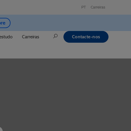
PT
Carreiras
ore
estudo
Carreiras
Contacte-nos
p