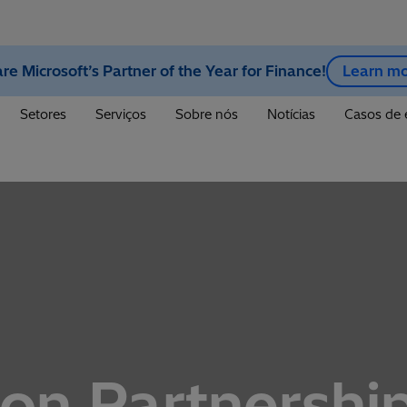
re Microsoft’s Partner of the Year for Finance!
Learn m
Setores
Serviços
Sobre nós
Notícias
Casos de 
on Partnershi