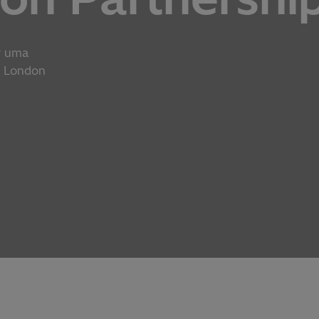
er uma
h London