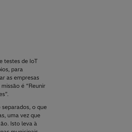
e testes de IoT
ios, para
iar as empresas
A missão é “Reunir
es”.
 separados, o que
ias, uma vez que
o. Isto leva à
pas municipais,