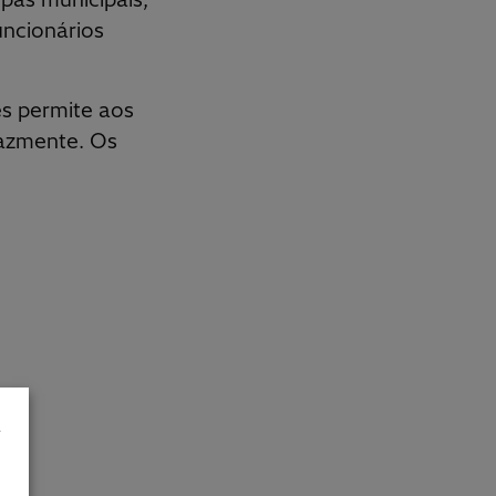
ncionários
s permite aos
icazmente. Os
a