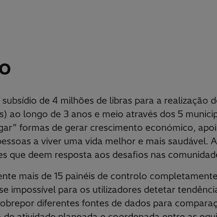
io
ubsídio de 4 milhões de libras para a realização d
as) ao longo de 3 anos e meio através dos 5 municip
tigar” formas de gerar crescimento económico, apo
 pessoas a viver uma vida melhor e mais saudável. 
res que deem resposta aos desafios nas comunidad
nte mais de 15 painéis de controlo completamente
ase impossível para os utilizadores detetar tendênc
obrepor diferentes fontes de dados para comparaçã
 de atividade planeada e coordenada entre as equi