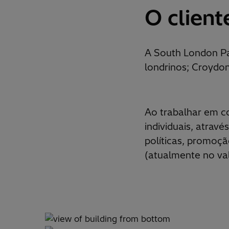
O client
A South London Pa
londrinos; Croydo
Ao trabalhar em co
individuais, atrav
políticas, promoçã
(atualmente no val