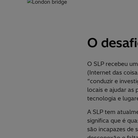
O desaf
O SLP recebeu um s
(Internet das cois
“conduzir e inves
locais e ajudar as
tecnologia e luga
A SLP tem atualme
significa que é qu
são incapazes de s
desconexão e falta