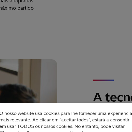
iais adaptadas
m
á
ximo partido
A tecn
da sol
O nosso website usa cookies para lhe fornecer uma experiênci
mais relevante. Ao clicar em "aceitar todos", estará a consentir
em usar TODOS os nossos cookies. No entanto, pode visitar
Com o Microsoft