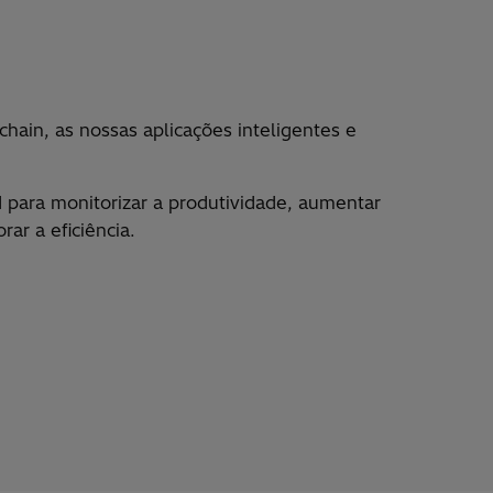
hain, as nossas aplica
çõ
es inteligentes e
d para monitorizar a produtividade, aumentar
rar a efici
ê
ncia.