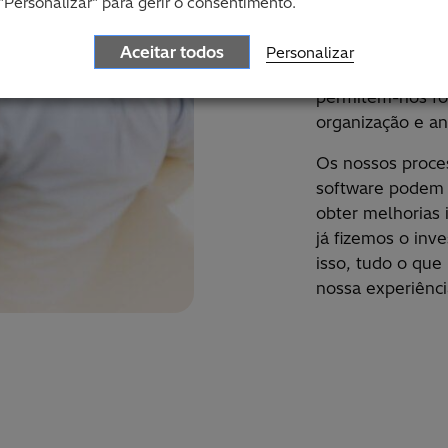
"Personalizar" para gerir o consentimento.
empresariais in
engagement e pl
Aceitar todos
Personalizar
tecnologias avan
permitem-nos fo
organiza
çã
o e an
Os nossos proce
software podem 
obter melhorias 
j
á
fizemos o inve
isso, tudo o que
nossa experi
ê
nci