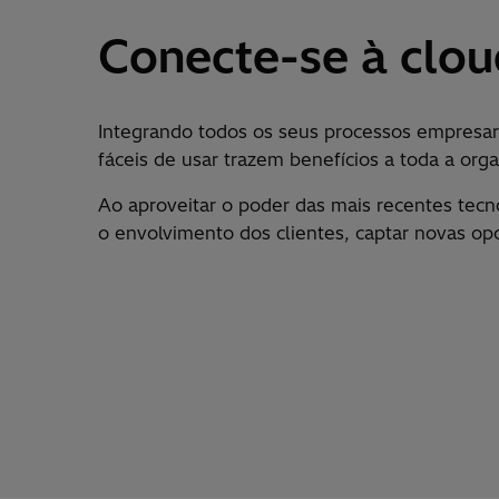
Conecte-se à clou
Integrando todos os seus processos empresari
f
á
ceis de usar trazem benef
í
cios a toda a org
Ao aproveitar o poder das mais recentes tecno
o envolvimento dos clientes, captar novas o