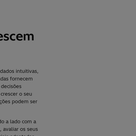
rescem
 dados intuitivas,
zadas fornecem
 decis
õ
es
 crescer o seu
çõ
es podem ser
do a lado com a
, avaliar os seus