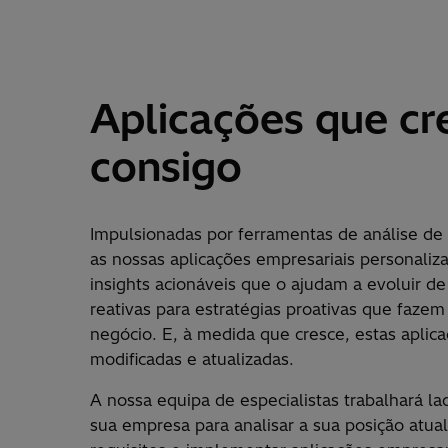
Aplicações que c
consigo
Impulsionadas por ferramentas de an
á
lise de
as nossas aplica
çõ
es empresariais personali
insights acion
á
veis que o ajudam a evoluir de
reativas para estrat
é
gias proativas que fazem
neg
ó
cio. E,
à
medida que cresce, estas aplica
modificadas e atualizadas.
A nossa equipa de especialistas trabalhar
á
la
sua empresa para analisar a sua posi
çã
o atual