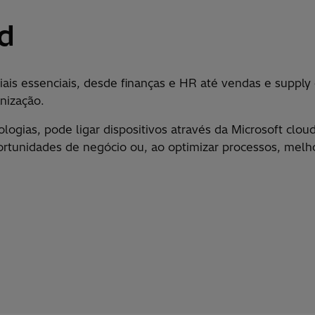
d
ais essenciais, desde finan
ç
as e HR at
é
vendas e supply c
aniza
çã
o.
logias, pode ligar dispositivos atrav
é
s da Microsoft clou
portunidades de neg
ó
cio ou, ao optimizar processos, melho