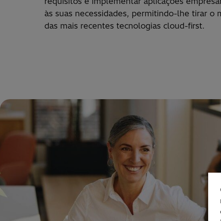
requisitos e implementar aplica
çõ
es empresar
à
s suas necessidades, permitindo-lhe tirar o 
das mais recentes tecnologias cloud-first.