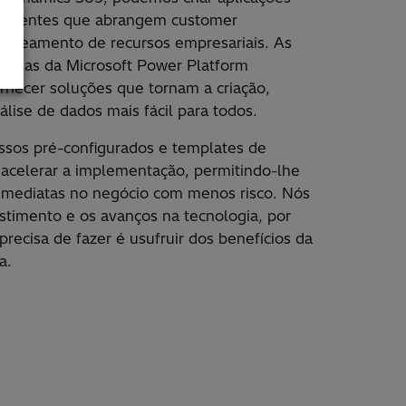
teligentes que abrangem customer
aneamento de recursos empresariais. As
ç
adas da Microsoft Power Platform
rnecer solu
çõ
es que tornam a cria
çã
o,
á
lise de dados mais f
á
cil para todos.
ssos pr
é
-configurados e templates de
acelerar a implementa
çã
o, permitindo-lhe
imediatas no neg
ó
cio com menos risco. N
ó
s
stimento e os avan
ç
os na tecnologia, por
 precisa de fazer
é
usufruir dos benef
í
cios da
a.