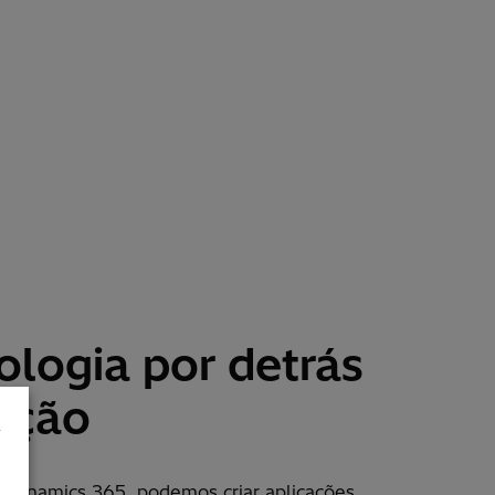
ologia por detrás
ução
a
 Dynamics 365, podemos criar aplica
çõ
es