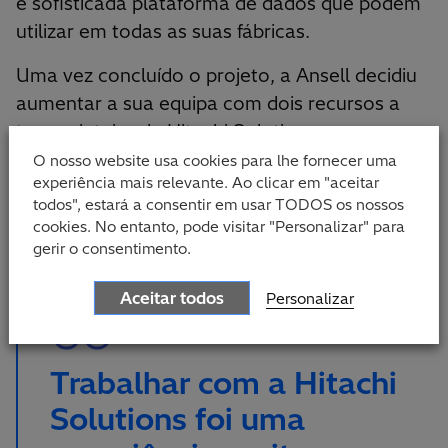
e sofisticada plataforma de dados que podem
utilizar em todas as suas fábricas.
Uma vez concluído o projeto, a Ansell decidiu
aumentar a sua equipa com dois recursos a
tempo inteiro da Hitachi Solutions para os
ajudar a continuar a conceber, desenvolver,
O nosso website usa cookies para lhe fornecer uma
experiência mais relevante. Ao clicar em "aceitar
expandir e melhorar a solução.
todos", estará a consentir em usar TODOS os nossos
cookies. No entanto, pode visitar "Personalizar" para
gerir o consentimento.
Aceitar todos
Personalizar
Trabalhar com a Hitachi
Solutions foi uma